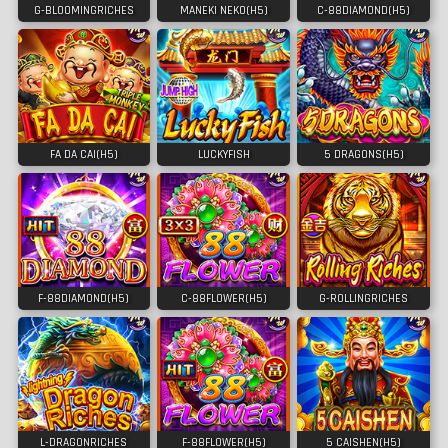
G-BLOOMINGRICHES
MANEKI NEKO(H5)
C-88DIAMOND(H5)
FA DA CAI(H5)
LUCKYFISH
5 DRAGONS(H5)
F-88DIAMOND(H5)
C-88FLOWER(H5)
G-ROLLINGRICHES
L-DRAGONRICHES
F-88FLOWER(H5)
5 CAISHEN(H5)