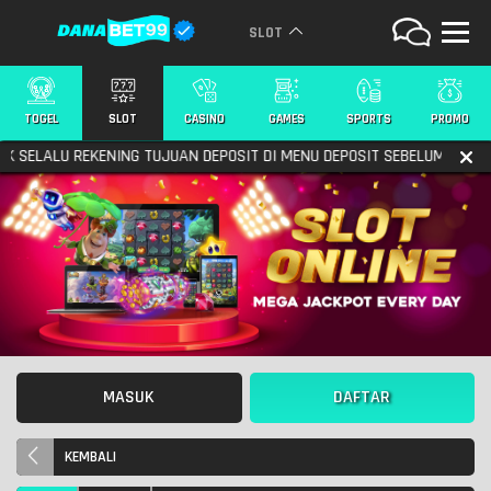
SLOT
TOGEL
SLOT
CASINO
GAMES
SPORTS
PROMO
ALU REKENING TUJUAN DEPOSIT DI MENU DEPOSIT SEBELUM MELAKUKAN
MASUK
DAFTAR
KEMBALI