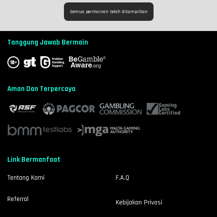
Semua permainan telah ditampilkan
Tanggung Jawab Bermain
Aman Dan Terpercaya
Link Bermanfaat
Tentang Kami
F.A.Q
Referral
Kebijakan Privasi