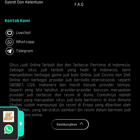
Syarat Dan Ketentuan
F.A.Q
Kontak Kami
Livechat
Whatsapp
Telegram
Situs Judi Online Terbaik dan dan Terbesar Pertama di Indonesia.
Sebagai situs judi terbaik yang hadir di Indonesia, kami
menyediakan berbagai game judi bola Online, judi Casino dan Slot
Online dari berbagai provider judi berskala internasional, seperti
SBOBET, CQ9, Habanero dan masih banyak provider lainnya.
Seperti yang kita ketahui, provider-provider barusan merupakan
provider judi terbesar dan resmi di dunia. Contohnya adalah
Sbobet yang merupakan situs judi bola berlisensi di Asia dimana
Sbobet sudah mempunyai ijin resmi di Eropa yang diberikan oleh
Isle of Man, yang berstatus pemberi ijin resmi dalam bermain judi
bola secara online.
Sembunyikan